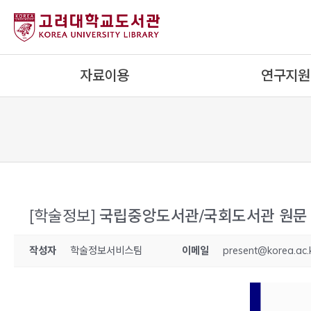
내
용
으
로
자료이용
연구지원
건
너
뛰
기
[학술정보]
국립중앙도서관/국회도서관 원문 
작성자
학술정보서비스팀
이메일
present@korea.ac.