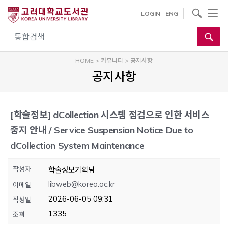
내
사이트내 검색
LOGIN
ENG
용
으
통합검색
로
건
HOME
>
커뮤니티
>
공지사항
너
공지사항
뛰
기
[학술정보]
dCollection 시스템 점검으로 인한 서비스
중지 안내 / Service Suspension Notice Due to
dCollection System Maintenance
작성자
학술정보기획팀
libweb@korea.ac.kr
이메일
2026-06-05 09:31
작성일
1335
조회