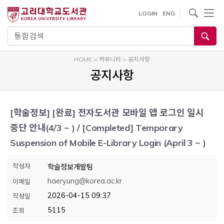
내
사이트내 검색
LOGIN
ENG
용
으
통합검색
로
건
HOME
>
커뮤니티
>
공지사항
너
공지사항
뛰
기
[학술정보]
[완료] 전자도서관 모바일 앱 로그인 일시
중단 안내(4/3 ~ ) / [Completed] Temporary
Suspension of Mobile E-Library Login (April 3 ~ )
작성자
학술정보개발팀
haeryung@korea.ac.kr
이메일
2026-04-15 09:37
작성일
5115
조회