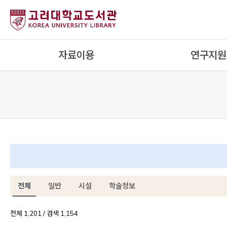
내
용
으
로
자료이용
연구지원
건
너
뛰
기
전체
일반
시설
학술정보
전체 1,201 / 검색 1,154