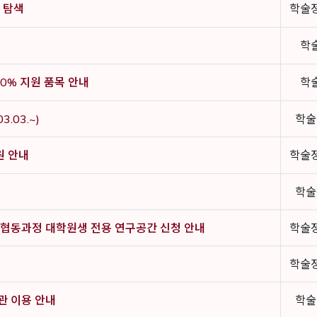
헌 탐색
학술
학
00% 지원 품목 안내
학
.03.~)
학술
원 안내
학술
학술
기 협동과정 대학원생 전용 연구공간 신청 안내
학술
학술
관 이용 안내
학술