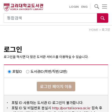
내
사이트내 검색
LOGIN
ENG
용
으
통합검색
로
건
HOME
>
로그인
너
뛰
기
로그인
로그인을 하시면 더 많은 도서관 서비스를 이용하실 수 있습니다.
포털ID
도서관ID(학번/직번/교번)
로그인 페이지 이동
포털 ID 사용자는 도서관 ID 로그인이 불가합니다.
Opens a ne
포털 ID 및 비밀번호 분실시
http://portal.korea.ac.kr
접속 후