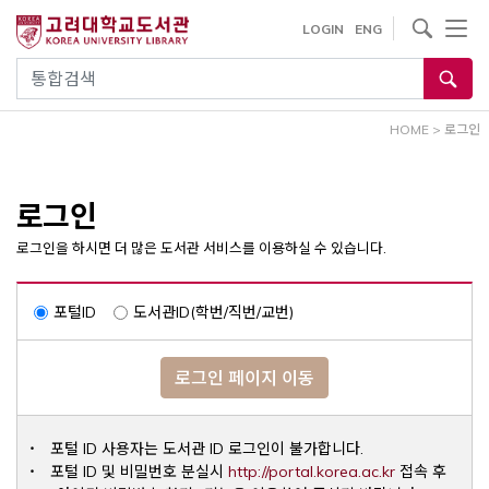
내
사이트내 검색
LOGIN
ENG
용
으
통합검색
로
건
HOME
>
로그인
너
뛰
기
로그인
로그인을 하시면 더 많은 도서관 서비스를 이용하실 수 있습니다.
포털ID
도서관ID(학번/직번/교번)
로그인 페이지 이동
포털 ID 사용자는 도서관 ID 로그인이 불가합니다.
Opens a ne
포털 ID 및 비밀번호 분실시
http://portal.korea.ac.kr
접속 후