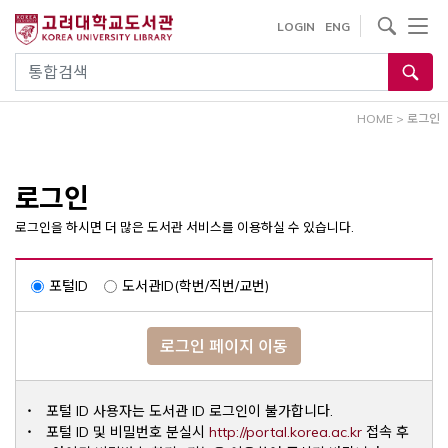
내
사이트내 검색
LOGIN
ENG
용
으
통합검색
로
건
HOME
>
로그인
너
뛰
기
로그인
로그인을 하시면 더 많은 도서관 서비스를 이용하실 수 있습니다.
포털ID
도서관ID(학번/직번/교번)
로그인 페이지 이동
포털 ID 사용자는 도서관 ID 로그인이 불가합니다.
Opens a ne
포털 ID 및 비밀번호 분실시
http://portal.korea.ac.kr
접속 후