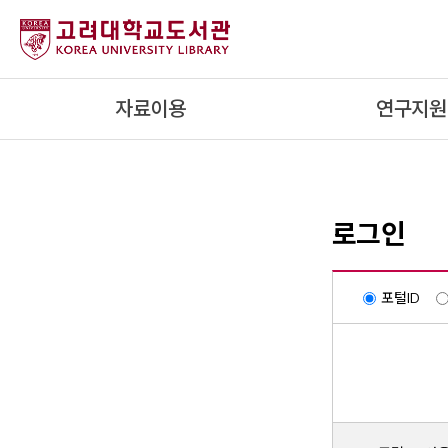
내
용
으
로
자료이용
연구지원
건
너
뛰
기
로그인
포털ID