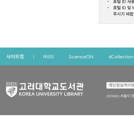
포털 ID 사
포털 ID 
주시기 바랍
Opens a new window
Opens a new win
사이트맵
RISS
ScienceON
dCollection
자료이용
연구지원
개인정보처리
Open
자료찾기
연구지원 서비스
(02841) 서울시 
상세검색
정보이용교육
강의수업자료
학술지 등재/평가 정보
데이터베이스
투고 저널 추천
전자저널
연구 동향 분석
전자책·이러닝
오픈액세스 출판 지원