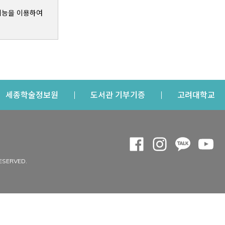
기능을 이용하여
s a new window
Opens a new window
Opens a new windo
Op
세종학술정보원
도서관 기부기증
고려대학교
나의공간
Opens a new window
Opens a new 
Opens a
Op
 window
내정보
ESERVED.
내서재
개인공지
이용자정보 관리
연회비·이용증
이용현황