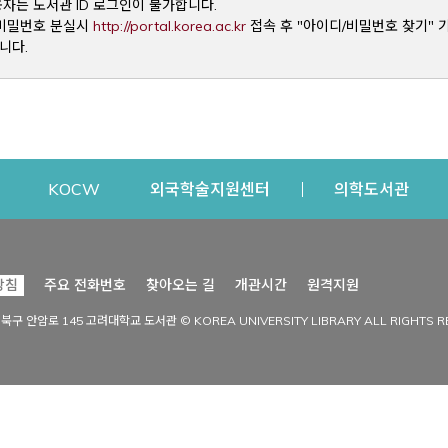
용자는 도서관 ID 로그인이 불가합니다.
Opens a new window
및 비밀번호 분실시
http://portal.korea.ac.kr
접속 후 "아이디/비밀번호 찾기" 
니다.
dow
Opens a new window
Opens a new window
Opens a new window
Open
KOCW
외국학술지원센터
의학도서관
시설이용
커뮤니티
Opens a new
방침
주요 전화번호
찾아오는 길
개관시간
원격지원
s a new window
시설찾기
도서관 소식
성북구 안암로 145 고려대학교 도서관 © KOREA UNIVERSITY LIBRARY ALL RIGHTS R
Opens a new window
시설·좌석 예약·현황
공지사항
중앙도서관
보도자료
중앙도서관(대학원)
홍보자료
학술정보관(CDL)
현황·통계
과학도서관
FAQ & QnA